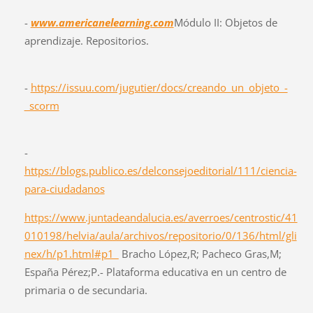
-
www.americanelearning.com
Módulo II: Objetos de
aprendizaje. Repositorios.
-
https://issuu.com/jugutier/docs/creando_un_objeto_-
_scorm
-
https://blogs.publico.es/delconsejoeditorial/111/ciencia-
para-ciudadanos
https://www.juntadeandalucia.es/averroes/centrostic/41
010198/helvia/aula/archivos/repositorio/0/136/html/gli
nex/h/p1.html#p1_
Bracho López,R; Pacheco Gras,M;
España Pérez;P.- Plataforma educativa en un centro de
primaria o de secundaria.