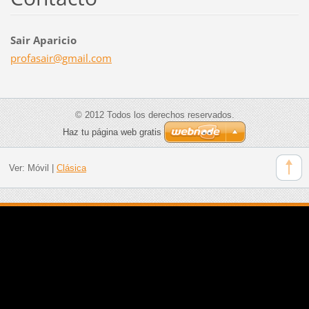
Sair Aparicio
profasai
r@gmail.
com
© 2012 Todos los derechos reservados.
Haz tu página web gratis
Ver:
Móvil
|
Clásica