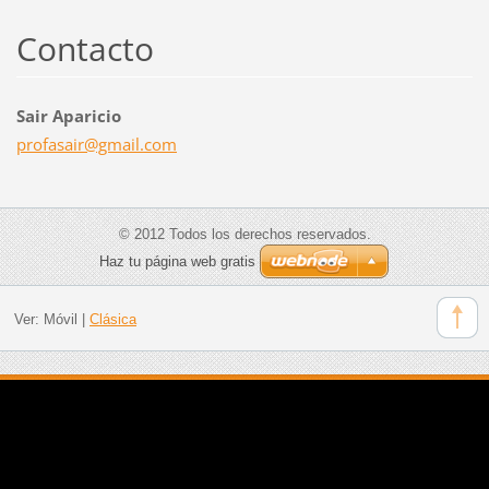
Contacto
Sair Aparicio
profasai
r@gmail.
com
© 2012 Todos los derechos reservados.
Haz tu página web gratis
Ver:
Móvil
|
Clásica